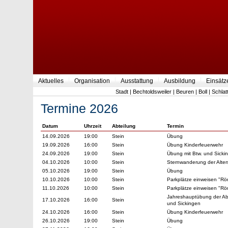
Aktuelles
Organisation
Ausstattung
Ausbildung
Einsätz
Stadt
|
Bechtoldsweiler
|
Beuren
|
Boll
|
Schlat
Termine 2026
Datum
Uhrzeit
Abteilung
Termin
14.09.2026
19:00
Stein
Übung
19.09.2026
16:00
Stein
Übung Kinderfeuerwehr
24.09.2026
19:00
Stein
Übung mit Btw. und Sicki
04.10.2026
10:00
Stein
Sternwanderung der Alter
05.10.2026
19:00
Stein
Übung
10.10.2026
10:00
Stein
Parkplätze einweisen "Rö
11.10.2026
10:00
Stein
Parkplätze einweisen "Rö
Jahreshauptübung der Abt
17.10.2026
16:00
Stein
und Sickingen
24.10.2026
16:00
Stein
Übung Kinderfeuerwehr
26.10.2026
19:00
Stein
Übung