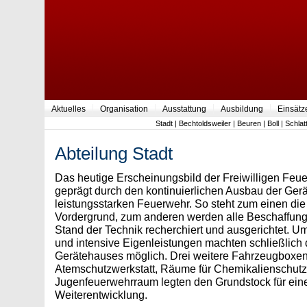
Aktuelles
Organisation
Ausstattung
Ausbildung
Einsätz
Stadt
|
Bechtoldsweiler
|
Beuren
|
Boll
|
Schlat
Abteilung Stadt
Das heutige Erscheinungsbild der Freiwilligen Feu
geprägt durch den kontinuierlichen Ausbau der Gerät
leistungsstarken Feuerwehr. So steht zum einen die
Vordergrund, zum anderen werden alle Beschaffun
Stand der Technik recherchiert und ausgerichtet. 
und intensive Eigenleistungen machten schließlic
Gerätehauses möglich. Drei weitere Fahrzeugboxen,
Atemschutzwerkstatt, Räume für Chemikalienschut
Jugenfeuerwehrraum legten den Grundstock für eine
Weiterentwicklung.