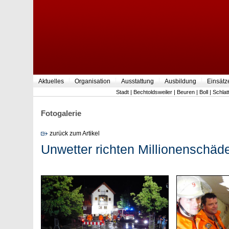
Aktuelles
Organisation
Ausstattung
Ausbildung
Einsätz
Stadt
|
Bechtoldsweiler
|
Beuren
|
Boll
|
Schlat
Fotogalerie
zurück zum Artikel
Unwetter richten Millionenschäd