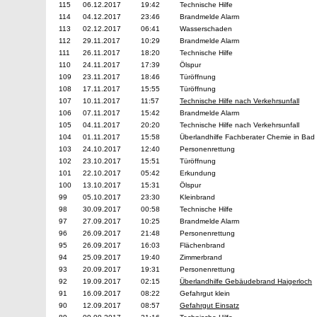
115
06.12.2017
19:42
Technische Hilfe
114
04.12.2017
23:46
Brandmelde Alarm
113
02.12.2017
06:41
Wasserschaden
112
29.11.2017
10:29
Brandmelde Alarm
111
26.11.2017
18:20
Technische Hilfe
110
24.11.2017
17:39
Ölspur
109
23.11.2017
18:46
Türöffnung
108
17.11.2017
15:55
Türöffnung
107
10.11.2017
11:57
Technische Hilfe nach Verkehrsunfall
106
07.11.2017
15:42
Brandmelde Alarm
105
04.11.2017
20:20
Technische Hilfe nach Verkehrsunfall
104
01.11.2017
15:58
Überlandhilfe Fachberater Chemie in Bad
103
24.10.2017
12:40
Personenrettung
102
23.10.2017
15:51
Türöffnung
101
22.10.2017
05:42
Erkundung
100
13.10.2017
15:31
Ölspur
99
05.10.2017
23:30
Kleinbrand
98
30.09.2017
00:58
Technische Hilfe
97
27.09.2017
10:25
Brandmelde Alarm
96
26.09.2017
21:48
Personenrettung
95
26.09.2017
16:03
Flächenbrand
94
25.09.2017
19:40
Zimmerbrand
93
20.09.2017
19:31
Personenrettung
92
19.09.2017
02:15
Überlandhilfe Gebäudebrand Haigerloch
91
16.09.2017
08:22
Gefahrgut klein
90
12.09.2017
08:57
Gefahrgut Einsatz