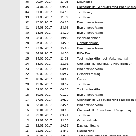
36
09.04.2017
11:05
Erkundung
35
04.04.2017
09:31
Überlandhilfe Gebäudebrand Bodelshau
34
31.03.2017
04:16
Türöffnung
33
21.03.2017
11:52
Türöffnung
32
15.03.2017
00:23
Brandmelde Alarm
31
14.03.2017
23:08
Brandmelde Alarm
30
13.03.2017
13:20
Brandmelde Alarm
29
08.03.2017
19:02
Wohnungsbrand
28
05.03.2017
13:20
Gebäudebrand
27
27.02.2017
15:00
Brandmelde Alarm
26
24.02.2017
14:58
PKW Brand
25
24.02.2017
11:08
Technische Hilfe nach Verkehrsunfall
24
23.02.2017
12:01
Überlandhilfe Technische Hilfe Bisingen
23
22.02.2017
08:51
Brandmelde Alarm
22
20.02.2017
05:57
Personenrettung
21
18.02.2017
10:03
Ölspur
20
13.02.2017
18:32
Türöffnung
19
08.02.2017
00:36
Technische Hilfe
18
29.01.2017
01:26
Brandmelde Alarm
17
27.01.2017
19:29
Überlandhilfe Gebäudebrand Haigerloch-Tr
16
23.01.2017
23:25
Brandmelde Alarm
15
23.01.2017
18:53
Überlandhilfe Kaminbrand Rangendingen
14
23.01.2017
09:41
Türöffnung
13
22.01.2017
23:35
Wasserschaden
12
22.01.2017
19:57
Dachstuhlbrand
11
21.01.2017
14:48
Kaminbrand
10
20.01.2017
12:30
Technische Hilfe nach Verkehrsunfall