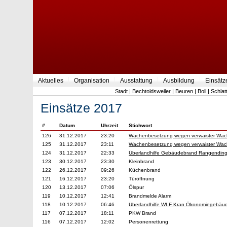
Aktuelles
Organisation
Ausstattung
Ausbildung
Einsätz
Stadt
|
Bechtoldsweiler
|
Beuren
|
Boll
|
Schlat
Einsätze 2017
#
Datum
Uhrzeit
Stichwort
126
31.12.2017
23:20
Wachenbesetzung wegen verwaister Wa
125
31.12.2017
23:11
Wachenbesetzung wegen verwaister Wac
124
31.12.2017
22:33
Überlandhilfe Gebäudebrand Rangendin
123
30.12.2017
23:30
Kleinbrand
122
26.12.2017
09:26
Küchenbrand
121
16.12.2017
23:20
Türöffnung
120
13.12.2017
07:06
Ölspur
119
10.12.2017
12:41
Brandmelde Alarm
118
10.12.2017
06:46
Überlandhilfe WLF Kran Ökonomiegebäu
117
07.12.2017
18:11
PKW Brand
116
07.12.2017
12:02
Personenrettung