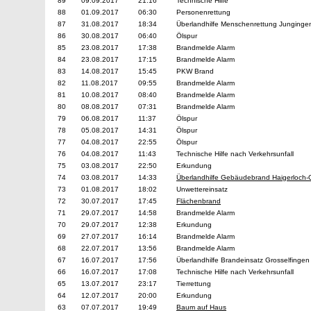
89
09.09.2017
21:16
Technische Hilfe
88
01.09.2017
06:30
Personenrettung
87
31.08.2017
18:34
Überlandhilfe Menschenrettung Junginge
86
30.08.2017
06:40
Ölspur
85
23.08.2017
17:38
Brandmelde Alarm
84
23.08.2017
17:15
Brandmelde Alarm
83
14.08.2017
15:45
PKW Brand
82
11.08.2017
09:55
Brandmelde Alarm
81
10.08.2017
08:40
Brandmelde Alarm
80
08.08.2017
07:31
Brandmelde Alarm
79
06.08.2017
11:37
Ölspur
78
05.08.2017
14:31
Ölspur
77
04.08.2017
22:55
Ölspur
76
04.08.2017
11:43
Technische Hilfe nach Verkehrsunfall
75
03.08.2017
22:50
Erkundung
74
03.08.2017
14:33
Überlandhilfe Gebäudebrand Haigerloch-
73
01.08.2017
18:02
Unwettereinsatz
72
30.07.2017
17:45
Flächenbrand
71
29.07.2017
14:58
Brandmelde Alarm
70
29.07.2017
12:38
Erkundung
69
27.07.2017
16:14
Brandmelde Alarm
68
22.07.2017
13:56
Brandmelde Alarm
67
16.07.2017
17:56
Überlandhilfe Brandeinsatz Grosselfingen
66
16.07.2017
17:08
Technische Hilfe nach Verkehrsunfall
65
13.07.2017
23:17
Tierrettung
64
12.07.2017
20:00
Erkundung
63
07.07.2017
19:49
Baum auf Haus