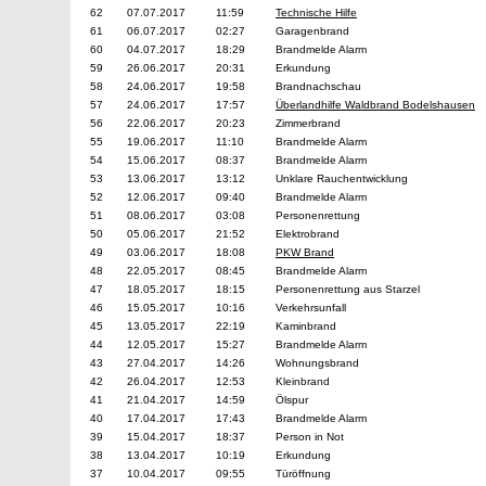
62
07.07.2017
11:59
Technische Hilfe
61
06.07.2017
02:27
Garagenbrand
60
04.07.2017
18:29
Brandmelde Alarm
59
26.06.2017
20:31
Erkundung
58
24.06.2017
19:58
Brandnachschau
57
24.06.2017
17:57
Überlandhilfe Waldbrand Bodelshausen
56
22.06.2017
20:23
Zimmerbrand
55
19.06.2017
11:10
Brandmelde Alarm
54
15.06.2017
08:37
Brandmelde Alarm
53
13.06.2017
13:12
Unklare Rauchentwicklung
52
12.06.2017
09:40
Brandmelde Alarm
51
08.06.2017
03:08
Personenrettung
50
05.06.2017
21:52
Elektrobrand
49
03.06.2017
18:08
PKW Brand
48
22.05.2017
08:45
Brandmelde Alarm
47
18.05.2017
18:15
Personenrettung aus Starzel
46
15.05.2017
10:16
Verkehrsunfall
45
13.05.2017
22:19
Kaminbrand
44
12.05.2017
15:27
Brandmelde Alarm
43
27.04.2017
14:26
Wohnungsbrand
42
26.04.2017
12:53
Kleinbrand
41
21.04.2017
14:59
Ölspur
40
17.04.2017
17:43
Brandmelde Alarm
39
15.04.2017
18:37
Person in Not
38
13.04.2017
10:19
Erkundung
37
10.04.2017
09:55
Türöffnung