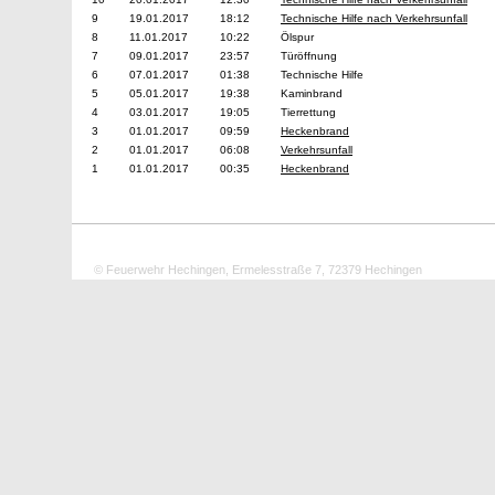
9
19.01.2017
18:12
Technische Hilfe nach Verkehrsunfall
8
11.01.2017
10:22
Ölspur
7
09.01.2017
23:57
Türöffnung
6
07.01.2017
01:38
Technische Hilfe
5
05.01.2017
19:38
Kaminbrand
4
03.01.2017
19:05
Tierrettung
3
01.01.2017
09:59
Heckenbrand
2
01.01.2017
06:08
Verkehrsunfall
1
01.01.2017
00:35
Heckenbrand
© Feuerwehr Hechingen, Ermelesstraße 7, 72379 Hechingen