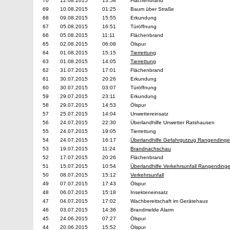
70
12.08.2015
13:58
Flächenbrand
69
10.08.2015
01:25
Baum über Straße
68
09.08.2015
15:55
Erkundung
67
05.08.2015
16:51
Türöffnung
66
05.08.2015
11:11
Flächenbrand
65
02.08.2015
06:08
Ölspur
64
01.08.2015
15:15
Tierrettung
63
01.08.2015
14:05
Tierrettung
62
31.07.2015
17:01
Flächenbrand
61
30.07.2015
20:26
Erkundung
60
30.07.2015
03:07
Türöffnung
59
29.07.2015
23:11
Erkundung
58
29.07.2015
14:53
Ölspur
57
25.07.2015
14:04
Unwettereinsatz
56
24.07.2015
22:30
Überlandhilfe Unwetter Ratshausen
55
24.07.2015
19:05
Tierrettung
54
24.07.2015
16:17
Überlandhilfe Gefahrgutzug Rangending
53
19.07.2015
11:24
Brandnachschau
52
17.07.2015
20:26
Flächenbrand
51
15.07.2015
10:54
Überlandhilfe Verkehrsunfall Rangending
50
08.07.2015
15:12
Verkehrsunfall
49
07.07.2015
17:43
Ölspur
48
06.07.2015
15:18
Insekteneinsatz
47
04.07.2015
17:02
Wachbereitschaft im Gerätehaus
46
03.07.2015
14:36
Brandmelde Alarm
45
24.06.2015
07:27
Ölspur
44
20.06.2015
15:52
Ölspur