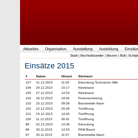
Aktuelles
Organisation
Ausstattung
Ausbildung
Einsätz
Stadt
|
Bechtoldsweiler
|
Beuren
|
Boll
|
Schlat
Einsätze 2015
#
Datum
Uhrzeit
Stichwort
107
31.12.2015
11:00
Erkundung Technische Hilfe
106
29.12.2015
15:17
Kleinbrand
105
27.12.2015
14:53
Kleinbrand
104
26.12.2015
19:00
Personenrettung
103
23.12.2015
09:58
Brandmelde Alarm
102
22.12.2015
20:49
Türöffnung
101
15.12.2015
14:40
Türöffnung
100
11.12.2015
06:41
Türöffnung
99
02.12.2015
14:36
Erkundung
98
30.11.2015
14:53
PKW Brand
97
30.11.2015
11:57
Brandmelde Alarm