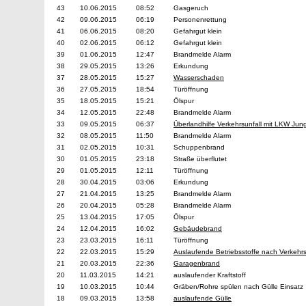
43
10.06.2015
08:52
Gasgeruch
42
09.06.2015
06:19
Personenrettung
41
06.06.2015
08:20
Gefahrgut klein
40
02.06.2015
06:12
Gefahrgut klein
39
01.06.2015
12:47
Brandmelde Alarm
38
29.05.2015
13:26
Erkundung
37
28.05.2015
15:27
Wasserschaden
36
27.05.2015
18:54
Türöffnung
35
18.05.2015
15:21
Ölspur
34
12.05.2015
22:48
Brandmelde Alarm
33
09.05.2015
06:37
Überlandhilfe Verkehrsunfall mit LKW Jun
32
08.05.2015
11:50
Brandmelde Alarm
31
02.05.2015
10:31
Schuppenbrand
30
01.05.2015
23:18
Straße überflutet
29
01.05.2015
12:11
Türöffnung
28
30.04.2015
03:06
Erkundung
27
21.04.2015
13:25
Brandmelde Alarm
26
20.04.2015
05:28
Brandmelde Alarm
25
13.04.2015
17:05
Ölspur
24
12.04.2015
16:02
Gebäudebrand
23
23.03.2015
16:11
Türöffnung
22
22.03.2015
15:29
Auslaufende Betriebsstoffe nach Verkehrs
21
20.03.2015
22:36
Garagenbrand
20
11.03.2015
14:21
auslaufender Kraftstoff
19
10.03.2015
10:44
Gräben/Rohre spülen nach Gülle Einsatz
18
09.03.2015
13:58
auslaufende Gülle