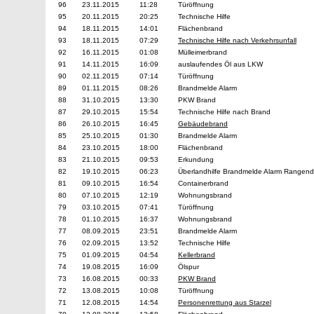
96
23.11.2015
11:28
Türöffnung
95
20.11.2015
20:25
Technische Hilfe
94
18.11.2015
14:01
Flächenbrand
93
18.11.2015
07:29
Technische Hilfe nach Verkehrsunfall
92
16.11.2015
01:08
Mülleimerbrand
91
14.11.2015
16:09
auslaufendes Öl aus LKW
90
02.11.2015
07:14
Türöffnung
89
01.11.2015
08:26
Brandmelde Alarm
88
31.10.2015
13:30
PKW Brand
87
29.10.2015
15:54
Technische Hilfe nach Brand
86
26.10.2015
16:45
Gebäudebrand
85
25.10.2015
01:30
Brandmelde Alarm
84
23.10.2015
18:00
Flächenbrand
83
21.10.2015
09:53
Erkundung
82
19.10.2015
06:23
Überlandhilfe Brandmelde Alarm Rangen
81
09.10.2015
16:54
Containerbrand
80
07.10.2015
12:19
Wohnungsbrand
79
03.10.2015
07:41
Türöffnung
78
01.10.2015
16:37
Wohnungsbrand
77
08.09.2015
23:51
Brandmelde Alarm
76
02.09.2015
13:52
Technische Hilfe
75
01.09.2015
04:54
Kellerbrand
74
19.08.2015
16:09
Ölspur
73
16.08.2015
00:33
PKW Brand
72
13.08.2015
10:08
Türöffnung
71
12.08.2015
14:54
Personenrettung aus Starzel