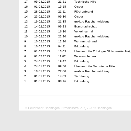
17
05.03.2015
21:21
Technische Hilfe
16
01.03.2015
15:15
Ölspur
15
28.02.2015
21:11
Flächenbrand
14
23.02.2015
09:30
Ölspur
13
19.02.2015
21:35
unklare Rauchentwicklung
12
14.02.2015
09:23
Brandnachschau
11
12.02.2015
16:30
Verkehrsunfall
10
10.02.2015
22:20
unklare Rauchentwicklung
9
10.02.2015
12:20
Wohnungsbrand
8
10.02.2015
04:11
Erkundung
7
01.02.2015
13:03
Überlandhilfe Zubringer Ölbindemittel Hai
6
01.02.2015
11:02
Wasserschaden
5
24.01.2015
19:42
Erkundung
4
24.01.2015
09:30
Überlandhilfe Technische Hilfe
3
10.01.2015
22:00
unklare Rauchentwicklung
2
01.01.2015
14:03
Türöffnung
1
01.01.2015
00:16
Erkundung
© Feuerwehr Hechingen, Ermelesstraße 7, 72379 Hechingen