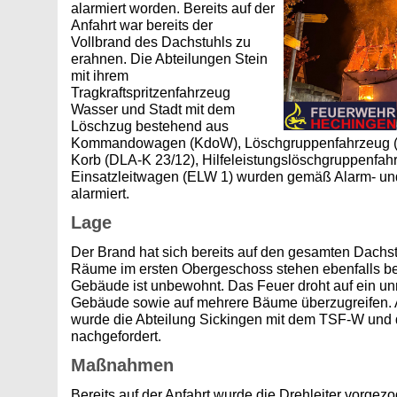
alarmiert worden. Bereits auf der
Anfahrt war bereits der
Vollbrand des Dachstuhls zu
erahnen. Die Abteilungen Stein
mit ihrem
Tragkraftspritzenfahrzeug
Wasser und Stadt mit dem
Löschzug bestehend aus
Kommandowagen (KdoW), Löschgruppenfahrzeug (LF 
Korb (DLA-K 23/12), Hilfeleistungslöschgruppenfah
Einsatzleitwagen (ELW 1) wurden gemäß Alarm- u
alarmiert.
Lage
Der Brand hat sich bereits auf den gesamten Dachst
Räume im ersten Obergeschoss stehen ebenfalls ber
Gebäude ist unbewohnt. Das Feuer droht auf ein un
Gebäude sowie auf mehrere Bäume überzugreifen. 
wurde die Abteilung Sickingen mit dem TSF-W und 
nachgefordert.
Maßnahmen
Bereits auf der Anfahrt wurde die Drehleiter vorgez