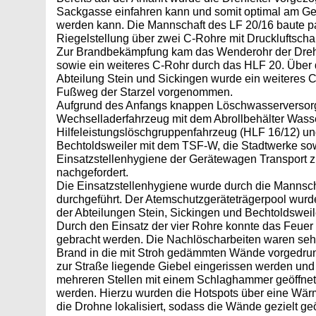
Sackgasse einfahren kann und somit optimal am Ge
werden kann. Die Mannschaft des LF 20/16 baute pa
Riegelstellung über zwei C-Rohre mit Druckluftscha
Zur Brandbekämpfung kam das Wenderohr der Drehl
sowie ein weiteres C-Rohr durch das HLF 20. Über
Abteilung Stein und Sickingen wurde ein weiteres 
Fußweg der Starzel vorgenommen.
Aufgrund des Anfangs knappen Löschwasserversor
Wechselladerfahrzeug mit dem Abrollbehälter Was
Hilfeleistungslöschgruppenfahrzeug (HLF 16/12) un
Bechtoldsweiler mit dem TSF-W, die Stadtwerke sow
Einsatzstellenhygiene der Gerätewagen Transport zu
nachgefordert.
Die Einsatzstellenhygiene wurde durch die Mannsc
durchgeführt. Der Atemschutzgeräteträgerpool wurd
der Abteilungen Stein, Sickingen und Bechtoldsweile
Durch den Einsatz der vier Rohre konnte das Feuer 
gebracht werden. Die Nachlöscharbeiten waren seh
Brand in die mit Stroh gedämmten Wände vorgedrun
zur Straße liegende Giebel eingerissen werden un
mehreren Stellen mit einem Schlaghammer geöffnet
werden. Hierzu wurden die Hotspots über eine Wä
die Drohne lokalisiert, sodass die Wände gezielt ge