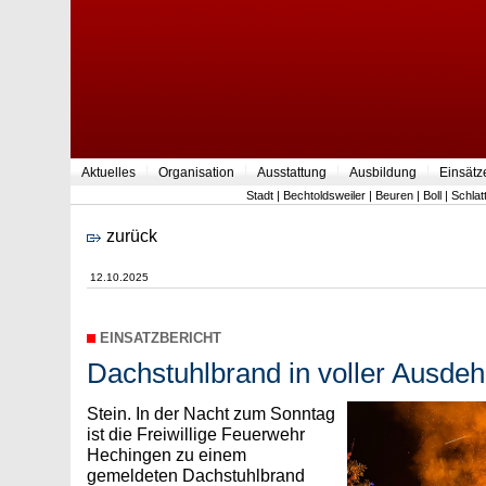
Aktuelles
Organisation
Ausstattung
Ausbildung
Einsätz
Stadt
|
Bechtoldsweiler
|
Beuren
|
Boll
|
Schlat
zurück
12.10.2025
EINSATZBERICHT
Dachstuhlbrand in voller Ausde
Stein. In der Nacht zum Sonntag
ist die Freiwillige Feuerwehr
Hechingen zu einem
gemeldeten Dachstuhlbrand