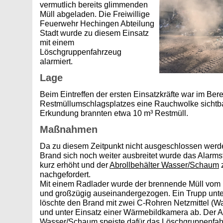
vermutlich bereits glimmenden
Müll abgeladen. Die Freiwillige
Feuerwehr Hechingen Abteilung
Stadt wurde zu diesem Einsatz
mit einem
Löschgruppenfahrzeug
alarmiert.
Lage
Beim Eintreffen der ersten Einsatzkräfte war im Ber
Restmüllumschlagsplatzes eine Rauchwolke sichtb
Erkundung brannten etwa 10 m³ Restmüll.
Maßnahmen
Da zu diesem Zeitpunkt nicht ausgeschlossen werd
Brand sich noch weiter ausbreitet wurde das Alarms
kurz erhöht und der
Abrollbehälter Wasser/Schaum
z
nachgefordert.
Mit einem Radlader wurde der brennende Müll vom r
und großzügig auseinandergezogen. Ein Trupp unt
löschte den Brand mit zwei C-Rohren Netzmittel 
und unter Einsatz einer Wärmebildkamera ab. Der A
Wasser/Schaum speiste dafür das
Löschgruppenfa