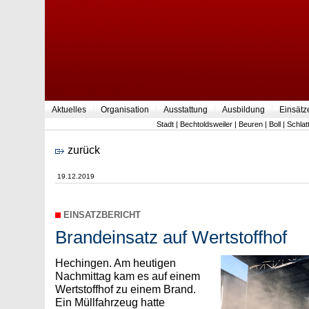
Aktuelles
Organisation
Ausstattung
Ausbildung
Einsätz
Stadt
|
Bechtoldsweiler
|
Beuren
|
Boll
|
Schlat
zurück
19.12.2019
EINSATZBERICHT
Brandeinsatz auf Wertstoffhof
Hechingen. Am heutigen
Nachmittag kam es auf einem
Wertstoffhof zu einem Brand.
Ein Müllfahrzeug hatte