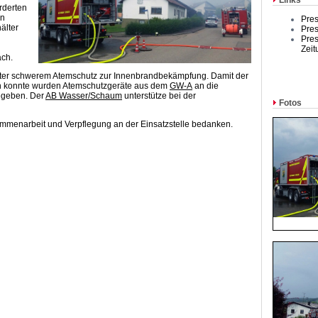
Links
rderten
en
Pres
älter
Pres
Pres
Zeit
ach.
nter schwerem Atemschutz zur Innenbrandbekämpfung. Damit der
en konnte wurden Atemschutzgeräte aus dem
GW-A
an die
egeben. Der
AB Wasser/Schaum
unterstütze bei der
Fotos
ammenarbeit und Verpflegung an der Einsatzstelle bedanken.