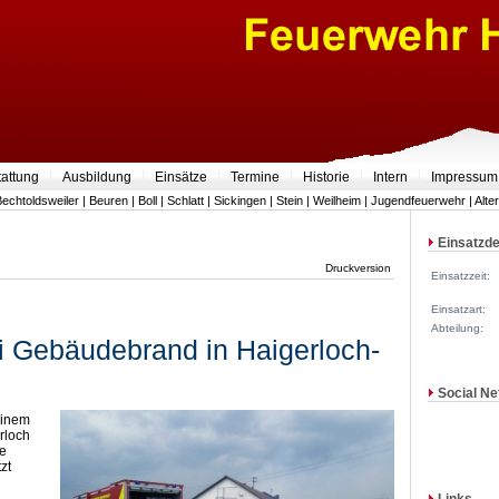
tattung
Ausbildung
Einsätze
Termine
Historie
Intern
Impressum
Bechtoldsweiler
|
Beuren
|
Boll
|
Schlatt
|
Sickingen
|
Stein
|
Weilheim
|
Jugendfeuerwehr
|
Alte
Einsatzde
Druckversion
Einsatzzeit:
Einsatzart:
Abteilung:
ei Gebäudebrand in Haigerloch-
Social Ne
einem
rloch
te
zt