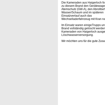
Die Kameraden aus Haigerloch fo
zu diesem Brand den Gerätewag
Atemschutz (GW-A), den Abrollbeh
Wasser/Schaum und im späteren
Einsatzverlauf auch das
Wechselladerfahrzeug mit Kran n
Im Einsatz waren einigeTrupps u
Brand vollständig gelöscht werd
Kameraden von Haigerloch ausg
Löschwasserversorgung.
Wir möchten uns für die gute Zus