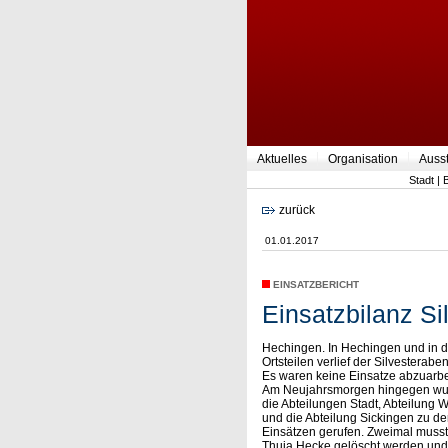
Aktuelles
Organisation
Auss
Stadt
|
zurück
01.01.2017
EINSATZBERICHT
Einsatzbilanz Si
Hechingen. In Hechingen und in 
Ortsteilen verlief der Silvesterabe
Es waren keine Einsatze abzuarbe
Am Neujahrsmorgen hingegen w
die Abteilungen Stadt, Abteilung 
und die Abteilung Sickingen zu de
Einsätzen gerufen. Zweimal musst
Thuja Hecke gelöscht werden und