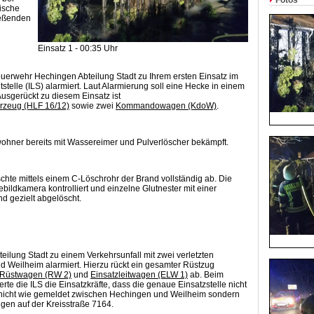
Fotos
ische
ließenden
Einsatz 1 - 00:35 Uhr
erwehr Hechingen Abteilung Stadt zu Ihrem ersten Einsatz im
tstelle (ILS) alarmiert. Laut Alarmierung soll eine Hecke in einem
sgerückt zu diesem Einsatz ist
hrzeug (HLF 16/12)
sowie zwei
Kommandowagen (KdoW)
.
ohner bereits mit Wassereimer und Pulverlöscher bekämpft.
hte mittels einem C-Löschrohr der Brand vollständig ab. Die
bildkamera kontrolliert und einzelne Glutnester mit einer
 gezielt abgelöscht.
eilung Stadt zu einem Verkehrsunfall mit zwei verletzten
Weilheim alarmiert. Hierzu rückt ein gesamter Rüstzug
Rüstwagen (RW 2)
und
Einsatzleitwagen (ELW 1)
ab. Beim
erte die ILS die Einsatzkräfte, dass die genaue Einsatzstelle nicht
ag nicht wie gemeldet zwischen Hechingen und Weilheim sondern
gen auf der Kreisstraße 7164.