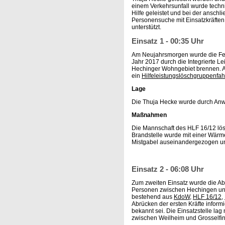
einem Verkehrsunfall wurde techn
Hilfe geleistet und bei der ansch
Personensuche mit Einsatzkräften
unterstützt.
Einsatz 1 - 00:35 Uhr
Am Neujahrsmorgen wurde die Feu
Jahr 2017 durch die Integrierte Lei
Hechinger Wohngebiet brennen. Au
ein
Hilfeleistungslöschgruppenfa
Lage
Die Thuja Hecke wurde durch Anw
Maßnahmen
Die Mannschaft des HLF 16/12 lösc
Brandstelle wurde mit einer Wärme
Mistgabel auseinandergezogen und
Einsatz 2 - 06:08 Uhr
Zum zweiten Einsatz wurde die Abt
Personen zwischen Hechingen und 
bestehend aus
KdoW
,
HLF 16/12
,
Abrücken der ersten Kräfte informi
bekannt sei. Die Einsatzstelle l
zwischen Weilheim und Grosselfin