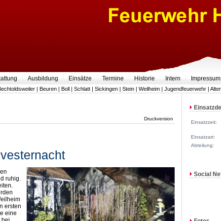
tattung
Ausbildung
Einsätze
Termine
Historie
Intern
Impressum
Bechtoldsweiler
|
Beuren
|
Boll
|
Schlatt
|
Sickingen
|
Stein
|
Weilheim
|
Jugendfeuerwehr
|
Alte
Einsatzde
Druckversion
Einsatzzeit:
Einsatzart:
Abteilung:
lvesternacht
den
Social Ne
nd ruhig.
iten.
urden
Weilheim
n ersten
e eine
 bei