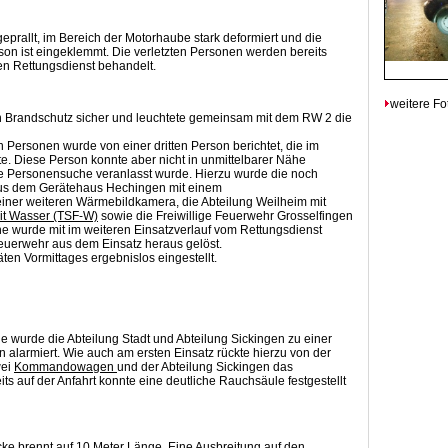
eprallt, im Bereich der Motorhaube stark deformiert und die
son ist eingeklemmt. Die verletzten Personen werden bereits
en Rettungsdienst behandelt.
weitere Fo
n Brandschutz sicher und leuchtete gemeinsam mit dem RW 2 die
n Personen wurde von einer dritten Person berichtet, die im
lte. Diese Person konnte aber nicht in unmittelbarer Nähe
 Personensuche veranlasst wurde. Hierzu wurde die noch
aus dem Gerätehaus Hechingen mit einem
iner weiteren Wärmebildkamera, die Abteilung Weilheim mit
mit Wasser (TSF-W)
sowie die Freiwillige Feuerwehr Grosselfingen
he wurde mit im weiteren Einsatzverlauf vom Rettungsdienst
euerwehr aus dem Einsatz heraus gelöst.
en Vormittages ergebnislos eingestellt.
e wurde die Abteilung Stadt und Abteilung Sickingen zu einer
alarmiert. Wie auch am ersten Einsatz rückte hierzu von der
wei
Kommandowagen
und der Abteilung Sickingen das
its auf der Anfahrt konnte eine deutliche Rauchsäule festgestellt
cke brennt auf 10 Meter Länge. Eine Ausbreitung auf den