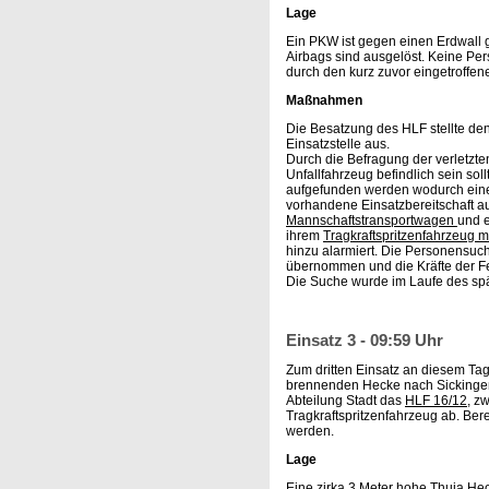
Lage
Ein PKW ist gegen einen Erdwall g
Airbags sind ausgelöst. Keine Per
durch den kurz zuvor eingetroffen
Maßnahmen
Die Besatzung des HLF stellte de
Einsatzstelle aus.
Durch die Befragung der verletzte
Unfallfahrzeug befindlich sein sol
aufgefunden werden wodurch eine
vorhandene Einsatzbereitschaft 
Mannschaftstransportwagen
und e
ihrem
Tragkraftspritzenfahrzeug 
hinzu alarmiert. Die Personensuc
übernommen und die Kräfte der F
Die Suche wurde im Laufe des spät
Einsatz 3 - 09:59 Uhr
Zum dritten Einsatz an diesem Tag
brennenden Hecke nach Sickingen 
Abteilung Stadt das
HLF 16/12
, z
Tragkraftspritzenfahrzeug ab. Bere
werden.
Lage
Eine zirka 3 Meter hohe Thuja He