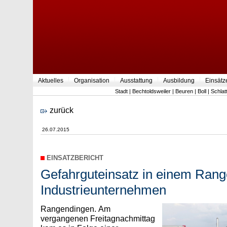
Aktuelles
Organisation
Ausstattung
Ausbildung
Einsätz
Stadt
|
Bechtoldsweiler
|
Beuren
|
Boll
|
Schlat
zurück
26.07.2015
EINSATZBERICHT
Gefahrguteinsatz in einem Ran
Industrieunternehmen
Rangendingen. Am
vergangenen Freitagnachmittag