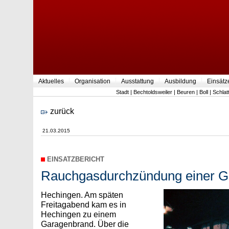
Aktuelles
Organisation
Ausstattung
Ausbildung
Einsätz
Stadt
|
Bechtoldsweiler
|
Beuren
|
Boll
|
Schlat
zurück
21.03.2015
EINSATZBERICHT
Rauchgasdurchzündung einer G
Hechingen. Am späten
Freitagabend kam es in
Hechingen zu einem
Garagenbrand. Über die