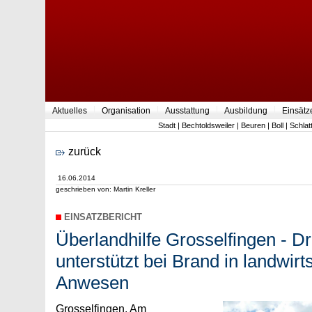
Aktuelles
Organisation
Ausstattung
Ausbildung
Einsätz
Stadt
|
Bechtoldsweiler
|
Beuren
|
Boll
|
Schlat
zurück
16.06.2014
geschrieben von: Martin Kreller
EINSATZBERICHT
Überlandhilfe Grosselfingen - Dr
unterstützt bei Brand in landwirt
Anwesen
Grosselfingen. Am