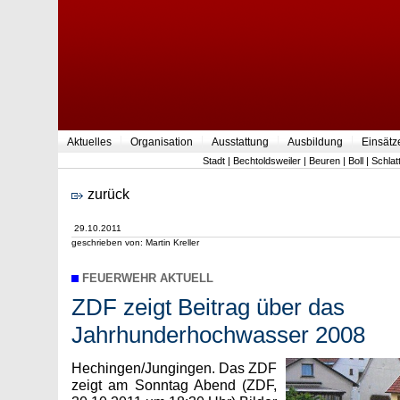
Aktuelles
Organisation
Ausstattung
Ausbildung
Einsätz
Stadt
|
Bechtoldsweiler
|
Beuren
|
Boll
|
Schlat
zurück
29.10.2011
geschrieben von: Martin Kreller
FEUERWEHR AKTUELL
ZDF zeigt Beitrag über das
Jahrhunderhochwasser 2008
Hechingen/Jungingen. Das ZDF
zeigt am Sonntag Abend (ZDF,