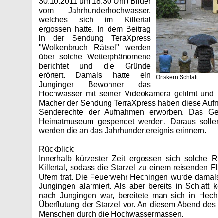
30.10.2011 um 18:30 Uhr) Bilder
vom Jahrhunderhochwasser,
welches sich im Killertal
ergossen hatte. In dem Beitrag
in der Sendung TeraXpress
"Wolkenbruch Rätsel" werden
über solche Wetterphänomene
berichtet und die Gründe
erörtert. Damals hatte ein
Ortskern Schlatt
Junginger Bewohner das
Hochwasser mit seiner Videokamera gefilmt und i
Macher der Sendung TerraXpress haben diese Aufn
Senderechte der Aufnahmen erworben. Das Ge
Heimatmuseum gespendet werden. Daraus solle
werden die an das Jahrhundertereignis erinnern.
Rückblick:
Innerhalb kürzester Zeit ergossen sich solch
Killertal, sodass die Starzel zu einem reisenden 
Ufern trat. Die Feuerwehr Hechingen wurde damals
Jungingen alarmiert. Als aber bereits in Schlat
nach Jungingen war, bereitete man sich in Hechi
Überflutung der Starzel vor. An diesem Abend des 
Menschen durch die Hochwassermassen.