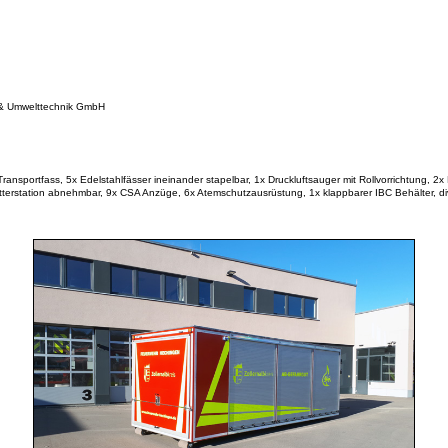
 & Umwelttechnik GmbH
ransportfass, 5x Edelstahlfässer ineinander stapelbar, 1x Druckluftsauger mit Rollvorrichtung, 2
station abnehmbar, 9x CSA Anzüge, 6x Atemschutzausrüstung, 1x klappbarer IBC Behälter, dive