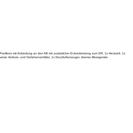
x Pavillons mit Anbindung an den AB mit zusätzlicher Eckverbindung zum GR, 1x Heckzelt, 1x
rse Verbots- und Gefahrenschilder, 1x Drucklufterzeuger, diverse Messgeräte