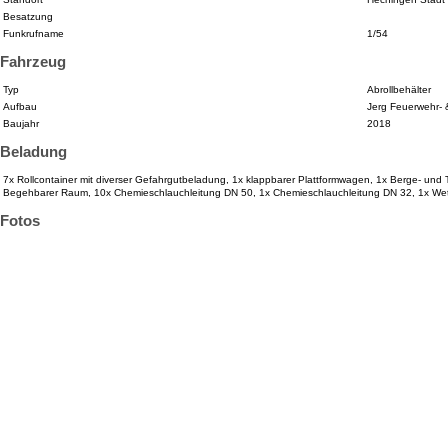
Besatzung
Funkrufname
1/54
Fahrzeug
Typ
Abrollbehälter
Aufbau
Jerg Feuerwehr-
Baujahr
2018
Beladung
7x Rollcontainer mit diverser Gefahrgutbeladung, 1x klappbarer Plattformwagen, 1x Berge- und T
Begehbarer Raum, 10x Chemieschlauchleitung DN 50, 1x Chemieschlauchleitung DN 32, 1x Wetter
Fotos