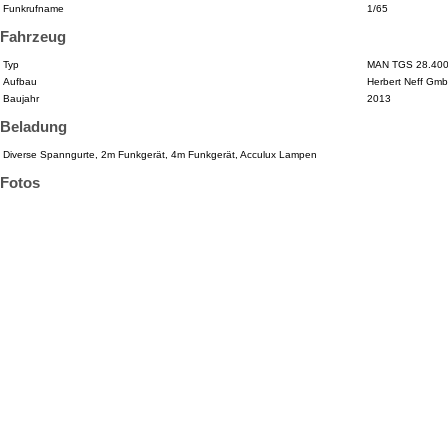
Funkrufname
1/65
Fahrzeug
Typ
MAN TGS 28.40
Aufbau
Herbert Neff Gm
Baujahr
2013
Beladung
Diverse Spanngurte, 2m Funkgerät, 4m Funkgerät, Acculux Lampen
Fotos