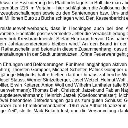
ich war die Evakuierung des Pfadfinderlagers in Boll, die man 
genüber 216 im Vorjahr – hier schlägt sich die Auflösung der 
rzeugbeschaffungen sowie zu den Sanierungen bzw. Um- und
ei Millionen Euro zu Buche schlagen wird. Den Kassenbericht e
 Kreisfeuerwehrverbands, dass in Hechingen auch bei den A
 Vorteile. Ebenfalls positiv vermerkte Jetter die Verabschied
en hob Kreisbrandmeister Stefan Hermann hervor. Das habe si
n ein Jahrtausendereignis bleiben wird.“ An den Brand in der
e Rathauschefin und betonte in diesem Zusammenhang, dass di
anstaltungen in der Stadt unterstützten. „Ohne Feuerwehr geht g
en Ehrungen und Beförderungen. Für ihren langjährigen aktiven
ahre); Thorsten Gompper, Michael Schetter, Patrick Gompper u
gjährige Mitgliedschaft erhielten darüber hinaus zahlreich
ef Stauss, Werner Stritzelberger, Josef Wetzel, Helmut Wolf, A
ffler, Erwin Ketterer, Anton Wolf und Wilhelm Lanthaler (alle
Feuerwehrmann); Thomas Deh, Christoph Jatzek und Fabian Näge
 Hauptfeuerwehrmann); Heinrich Jatzek (Oberlöschmeister); Mi
. Zwei besondere Beförderungen gab es zum guten Schluss:
nanzer zum Ehrenkommandanten. 1961 war Arthur Binanzer in 
 lange Zeit“, stellte Maik Bulach fest, und die Versammlung