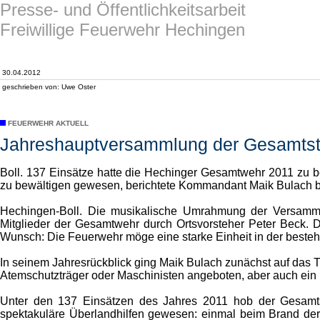
Presse- und Öffentlichkeitsarbeit
Freiwillige Feuerwehr Hechingen
30.04.2012
geschrieben von: Uwe Oster
FEUERWEHR AKTUELL
Jahreshauptversammlung der Gesamtst
Boll. 137 Einsätze hatte die Hechinger Gesamtwehr 2011 zu bew
zu bewältigen gewesen, berichtete Kommandant Maik Bulach be
Hechingen-Boll. Die musikalische Umrahmung der Versamml
Mitglieder der Gesamtwehr durch Ortsvorsteher Peter Beck. 
Wunsch: Die Feuerwehr möge eine starke Einheit in der bestehe
In seinem Jahresrückblick ging Maik Bulach zunächst auf das T
Atemschutzträger oder Maschinisten angeboten, aber auch ein 
Unter den 137 Einsätzen des Jahres 2011 hob der Gesamts
spektakuläre Überlandhilfen gewesen: einmal beim Brand der