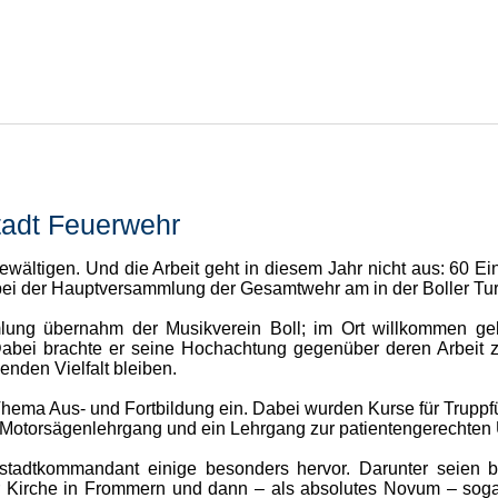
adt Feuerwehr
ältigen. Und die Arbeit geht in diesem Jahr nicht aus: 60 Ein
i der Hauptversammlung der Gesamtwehr am in der Boller Turn
ung übernahm der Musikverein Boll; im Ort willkommen ge
Dabei brachte er seine Hochachtung gegenüber deren Arbeit 
nden Vielfalt bleiben.
hema Aus- und Fortbildung ein. Dabei wurden Kurse für Truppfü
Motorsägenlehrgang und ein Lehrgang zur patientengerechten U
tadtkommandant einige besonders hervor. Darunter seien b
 Kirche in Frommern und dann – als absolutes Novum – sogar