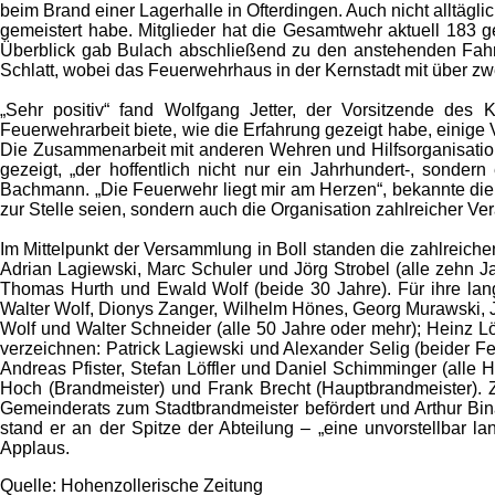
beim Brand einer Lagerhalle in Ofterdingen. Auch nicht alltägl
gemeistert habe. Mitglieder hat die Gesamtwehr aktuell 183 ge
Überblick gab Bulach abschließend zu den anstehenden Fah
Schlatt, wobei das Feuerwehrhaus in der Kernstadt mit über zw
„Sehr positiv“ fand Wolfgang Jetter, der Vorsitzende des
Feuerwehrarbeit biete, wie die Erfahrung gezeigt habe, einige
Die Zusammenarbeit mit anderen Wehren und Hilfsorganisation
gezeigt, „der hoffentlich nicht nur ein Jahrhundert-, sonder
Bachmann. „Die Feuerwehr liegt mir am Herzen“, bekannte di
zur Stelle seien, sondern auch die Organisation zahlreicher Ver
Im Mittelpunkt der Versammlung in Boll standen die zahlreich
Adrian Lagiewski, Marc Schuler und Jörg Strobel (alle zehn J
Thomas Hurth und Ewald Wolf (beide 30 Jahre). Für ihre lan
Walter Wolf, Dionys Zanger, Wilhelm Hönes, Georg Murawski, Jos
Wolf und Walter Schneider (alle 50 Jahre oder mehr); Heinz Lö
verzeichnen: Patrick Lagiewski und Alexander Selig (beider 
Andreas Pfister, Stefan Löffler und Daniel Schimminger (alle
Hoch (Brandmeister) und Frank Brecht (Hauptbrandmeister)
Gemeinderats zum Stadtbrandmeister befördert und Arthur Bi
stand er an der Spitze der Abteilung – „eine unvorstellbar
Applaus.
Quelle: Hohenzollerische Zeitung