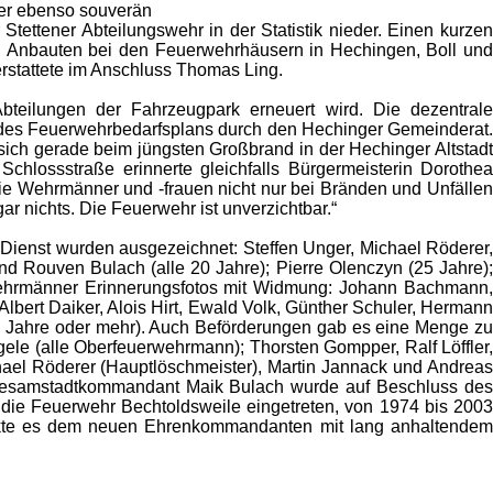
aber ebenso souverän
Stettener Abteilungswehr in der Statistik nieder. Einen kurzen
 Anbauten bei den Feuerwehrhäusern in Hechingen, Boll und
rstattete im Anschluss Thomas Ling.
bteilungen der Fahrzeugpark erneuert wird. Die dezentrale
ung des Feuerwehrbedarfsplans durch den Hechinger Gemeinderat.
ch gerade beim jüngsten Großbrand in der Hechinger Altstadt
 Schlossstraße erinnerte gleichfalls Bürgermeisterin Dorothea
e Wehrmänner und -frauen nicht nur bei Bränden und Unfällen
ar nichts. Die Feuerwehr ist unverzichtbar.“
 Dienst wurden ausgezeichnet: Steffen Unger, Michael Röderer,
nd Rouven Bulach (alle 20 Jahre); Pierre Olenczyn (25 Jahre);
e Wehrmänner Erinnerungsfotos mit Widmung: Johann Bachmann,
lbert Daiker, Alois Hirt, Ewald Volk, Günther Schuler, Hermann
 60 Jahre oder mehr). Auch Beförderungen gab es eine Menge zu
le (alle Oberfeuerwehrmann); Thorsten Gompper, Ralf Löffler,
chael Röderer (Hauptlöschmeister), Martin Jannack und Andreas
 Gesamstadtkommandant Maik Bulach wurde auf Beschluss des
die Feuerwehr Bechtoldsweile eingetreten, von 1974 bis 2003
 dankte es dem neuen Ehrenkommandanten mit lang anhaltendem