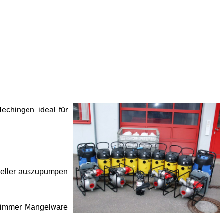
chingen ideal für
Keller auszupumpen
n immer Mangelware