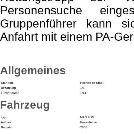
Personensuche eing
Gruppenführer kann si
Anfahrt mit einem PA-Ger
Allgemeines
Standort
Hechingen Stadt
Besatzung
1/8
Funkrufname
1/44
Fahrzeug
Typ
MAN TGM
Aufbau
Rosenbauer
Baujahr
2008