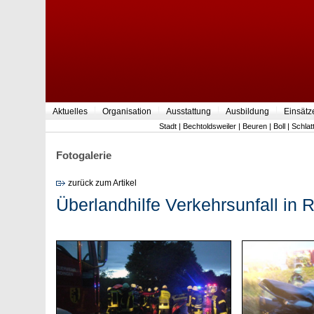
Aktuelles
Organisation
Ausstattung
Ausbildung
Einsätz
Stadt
|
Bechtoldsweiler
|
Beuren
|
Boll
|
Schlat
Fotogalerie
zurück zum Artikel
Überlandhilfe Verkehrsunfall in