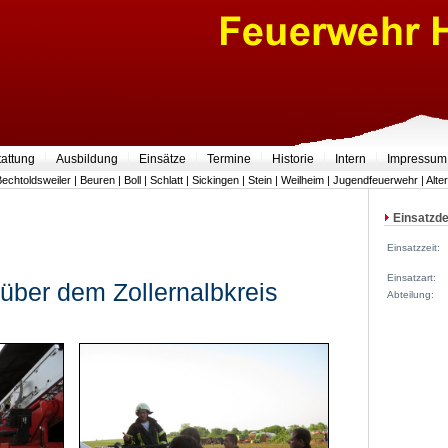
tattung
Ausbildung
Einsätze
Termine
Historie
Intern
Impressum
Bechtoldsweiler
|
Beuren
|
Boll
|
Schlatt
|
Sickingen
|
Stein
|
Weilheim
|
Jugendfeuerwehr
|
Alte
Einsatzde
Einsatzzeit:
Einsatzart:
über dem Zollernalbkreis
Abteilung: