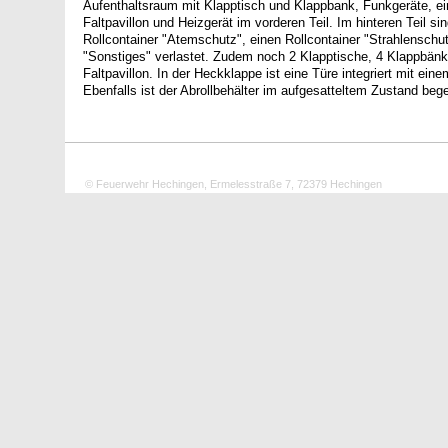
Aufenthaltsraum mit Klapptisch und Klappbank, Funkgeräte, e
Faltpavillon und Heizgerät im vorderen Teil. Im hinteren Teil si
Rollcontainer "Atemschutz", einen Rollcontainer "Strahlenschut
"Sonstiges" verlastet. Zudem noch 2 Klapptische, 4 Klappbänk
Faltpavillon. In der Heckklappe ist eine Türe integriert mit ei
Ebenfalls ist der Abrollbehälter im aufgesatteltem Zustand beg
© Feuerwehr Hechingen, Ermelesstraße 7, 72379 Hechingen