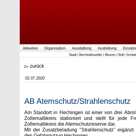
Aktuelles
Organisation
Ausstattung
Ausbildung
Einsätz
Stadt
|
Bechtoldsweiler
|
Beuren
|
Boll
|
Schlat
zurück
02.07.2020
AB Atemschutz/Strahlenschutz
Am Standort in Hechingen ist einer von drei Abrol
Zollernalbkreis stationiert und stellt für jede F
Zollernalbkreis die Atemschutzreserve dar.
Mit der Zusatzbeladung "Strahlenschutz" ergänzt d
den Gefahrgutzug Hechingen.