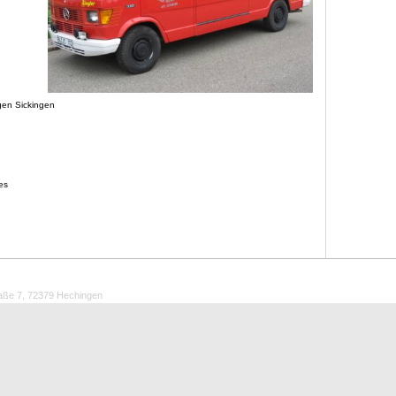
gen Sickingen
es
aße 7, 72379 Hechingen