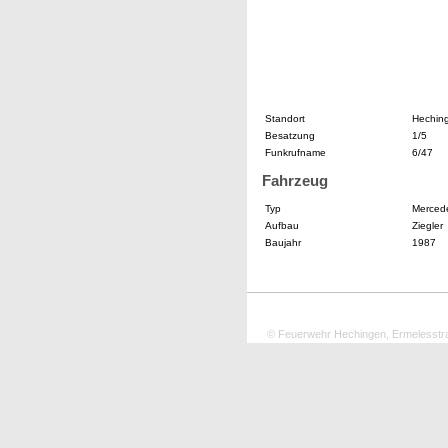
Standort
Hechin
Besatzung
1/5
Funkrufname
6/47
Fahrzeug
Typ
Merced
Aufbau
Ziegler
Baujahr
1987
© Feuerwehr Hechingen, Ermelesstr