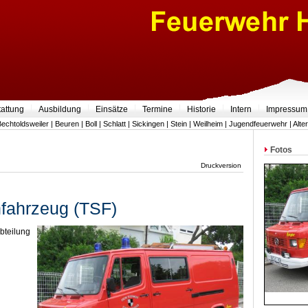
tattung
Ausbildung
Einsätze
Termine
Historie
Intern
Impressum
Bechtoldsweiler
|
Beuren
|
Boll
|
Schlatt
|
Sickingen
|
Stein
|
Weilheim
|
Jugendfeuerwehr
|
Alte
Fotos
Druckversion
nfahrzeug (TSF)
teilung