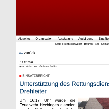
Aktuelles
Organisation
Ausstattung
Ausbildung
Einsätz
Stadt
|
Bechtoldsweiler
|
Beuren
|
Boll
|
Schlat
zurück
19.12.2007
geschrieben von: Andreas Kreller
EINSATZBERICHT
Unterstützung des Rettungsdiens
Drehleiter
Um 16:17 Uhr wurde die
Feuerwehr Hechingen alarmiert