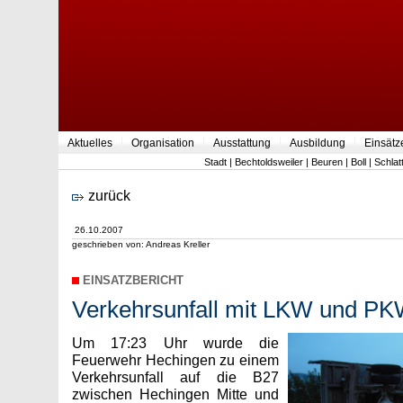
Aktuelles
Organisation
Ausstattung
Ausbildung
Einsätz
Stadt
|
Bechtoldsweiler
|
Beuren
|
Boll
|
Schlat
zurück
26.10.2007
geschrieben von: Andreas Kreller
EINSATZBERICHT
Verkehrsunfall mit LKW und P
Um 17:23 Uhr wurde die
Feuerwehr Hechingen zu einem
Verkehrsunfall auf die B27
zwischen Hechingen Mitte und