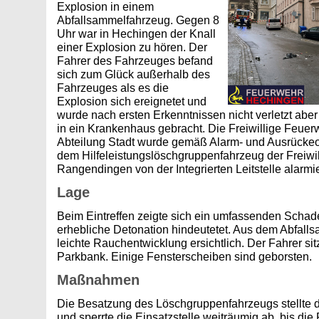
Explosion in einem
Abfallsammelfahrzeug. Gegen 8
Uhr war in Hechingen der Knall
einer Explosion zu hören. Der
Fahrer des Fahrzeuges befand
sich zum Glück außerhalb des
Fahrzeuges als es die
Explosion sich ereignetet und
wurde nach ersten Erkenntnissen nicht verletzt aber
in ein Krankenhaus gebracht. Die Freiwillige Feue
Abteilung Stadt wurde gemäß Alarm- und Ausrück
dem Hilfeleistungslöschgruppenfahrzeug der Freiwi
Rangendingen von der Integrierten Leitstelle alarmie
Lage
Beim Eintreffen zeigte sich ein umfassenden Schade
erhebliche Detonation hindeutetet. Aus dem Abfalls
leichte Rauchentwicklung ersichtlich. Der Fahrer sit
Parkbank. Einige Fensterscheiben sind geborsten.
Maßnahmen
Die Besatzung des Löschgruppenfahrzeugs stellte 
und sperrte die Einsatzstelle weiträumig ab, bis die P