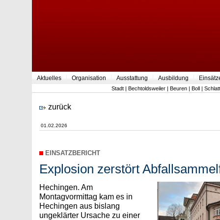
Aktuelles
Organisation
Ausstattung
Ausbildung
Einsätz
Stadt
|
Bechtoldsweiler
|
Beuren
|
Boll
|
Schlat
zurück
01.02.2026
EINSATZBERICHT
Explosion zerstört Abfallsamme
Hechingen. Am
Montagvormittag kam es in
Hechingen aus bislang
ungeklärter Ursache zu einer