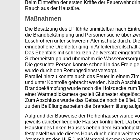
Beim Eintreffen der ersten Kräfte der Feuerwehr dri
Rauch aus der Haustüre.
Maßnahmen
Die Besatzung des LF führte unmittelbar nach Eintre
die Brandbekämpfung und Personensuche über zwei
Löschrohren unter schwerem Atemschutz durch. Die 
eingetroffene Drehleiter ging in Anleiterbereitschaf
Das Ebenfalls mit sehr kurzen Zeitversatz eingetroff
Sicherheitstrupp und übernahm die Wasserversorgun
Die gesuchte Person konnte schnell in das Freie g
wurde durch den Rettungsdienst versorgt.
Parallel hierzu konnte auch das Feuer in einem Zim
und unter Kontrolle gebracht werden. Nach Abschlu
Brandbekämpfung wurde noch die Holzdecke zum Tei
einer Wärmebildkamera gezielt Glutnester abgelösc
Zum Abschluss wurde das Gebäude noch belüftet. Die
zu den Belüftungsarbeiten die Brandermittlung au
Aufgrund der Bauweise der Reihenhäuser wurde vor
jeweils danebenliegende Häuser kontrolliert. Da ber
Haustür des linken Hauses neben dem Brandobjekt
festgestellt wurde dieses Haus durch einen weitere
Atemschutz des HLF 1 mit Wärmebildkamera kontroll