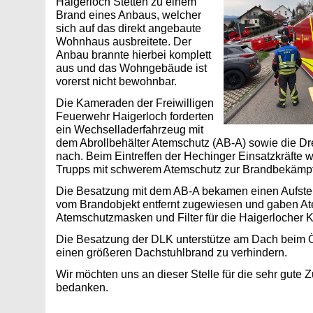
Haigerloch Stetten zu einem
Brand eines Anbaus, welcher
sich auf das direkt angebaute
Wohnhaus ausbreitete. Der
Anbau brannte hierbei komplett
aus und das Wohngebäude ist
vorerst nicht bewohnbar.
Die Kameraden der Freiwilligen
Feuerwehr Haigerloch forderten
ein Wechselladerfahrzeug mit
dem Abrollbehälter Atemschutz (AB-A) sowie die Dre
nach. Beim Eintreffen der Hechinger Einsatzkräfte 
Trupps mit schwerem Atemschutz zur Brandbekämpf
Die Besatzung mit dem AB-A bekamen einen Aufstell
vom Brandobjekt entfernt zugewiesen und gaben At
Atemschutzmasken und Filter für die Haigerlocher
Die Besatzung der DLK unterstütze am Dach beim 
einen größeren Dachstuhlbrand zu verhindern.
Wir möchten uns an dieser Stelle für die sehr gute
bedanken.