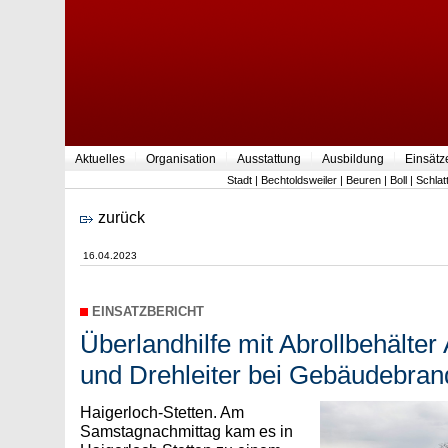
Aktuelles
Organisation
Ausstattung
Ausbildung
Einsätz
Stadt
|
Bechtoldsweiler
|
Beuren
|
Boll
|
Schlat
zurück
16.04.2023
EINSATZBERICHT
Überlandhilfe mit Abrollbehälte
und Drehleiter bei Gebäudebran
Haigerloch-Stetten. Am
Samstagnachmittag kam es in