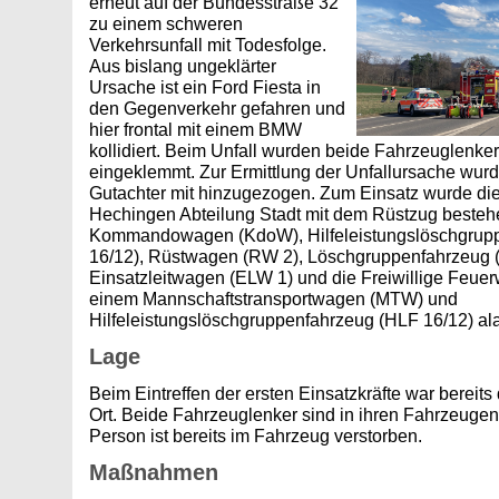
erneut auf der Bundesstraße 32
zu einem schweren
Verkehrsunfall mit Todesfolge.
Aus bislang ungeklärter
Ursache ist ein Ford Fiesta in
den Gegenverkehr gefahren und
hier frontal mit einem BMW
kollidiert. Beim Unfall wurden beide Fahrzeuglenke
eingeklemmt. Zur Ermittlung der Unfallursache wurde
Gutachter mit hinzugezogen. Zum Einsatz wurde die
Hechingen Abteilung Stadt mit dem Rüstzug beste
Kommandowagen (KdoW), Hilfeleistungslöschgrup
16/12), Rüstwagen (RW 2), Löschgruppenfahrzeug 
Einsatzleitwagen (ELW 1) und die Freiwillige Feu
einem Mannschaftstransportwagen (MTW) und
Hilfeleistungslöschgruppenfahrzeug (HLF 16/12) ala
Lage
Beim Eintreffen der ersten Einsatzkräfte war bereits
Ort. Beide Fahrzeuglenker sind in ihren Fahrzeuge
Person ist bereits im Fahrzeug verstorben.
Maßnahmen