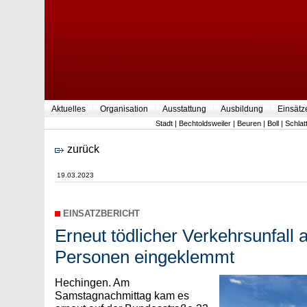
Aktuelles
Organisation
Ausstattung
Ausbildung
Einsätz
Stadt
|
Bechtoldsweiler
|
Beuren
|
Boll
|
Schlat
zurück
19.03.2023
EINSATZBERICHT
Erneut tödlicher Verkehrsunfall 
Personen eingeklemmt
Hechingen. Am
Samstagnachmittag kam es