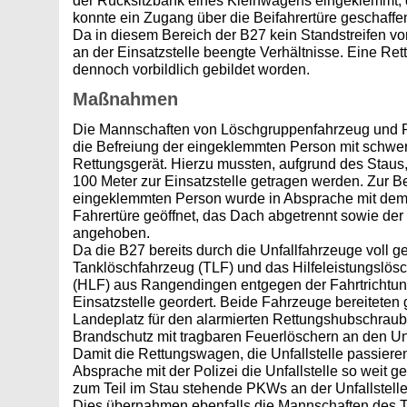
der Rücksitzbank eines Kleinwagens eingeklemmt,
konnte ein Zugang über die Beifahrertüre geschaffe
Da in diesem Bereich der B27 kein Standstreifen vo
an der Einsatzstelle beengte Verhältnisse. Eine Re
dennoch vorbildlich gebildet worden.
Maßnahmen
Die Mannschaften von Löschgruppenfahrzeug und
die Befreiung der eingeklemmten Person mit schw
Rettungsgerät. Hierzu mussten, aufgrund des Staus
100 Meter zur Einsatzstelle getragen werden. Zur B
eingeklemmten Person wurde in Absprache mit dem 
Fahrertüre geöffnet, das Dach abgetrennt sowie der 
angehoben.
Da die B27 bereits durch die Unfallfahrzeuge voll g
Tanklöschfahrzeug (TLF) und das Hilfeleistungslö
(HLF) aus Rangendingen entgegen der Fahrtrichtung
Einsatzstelle geordert. Beide Fahrzeuge bereitete
Landeplatz für den alarmierten Rettungshubschraube
Brandschutz mit tragbaren Feuerlöschern an den Unf
Damit die Rettungswagen, die Unfallstelle passiere
Absprache mit der Polizei die Unfallstelle so weit 
zum Teil im Stau stehende PKWs an der Unfallstelle
Dies übernahmen ebenfalls die Mannschaften des