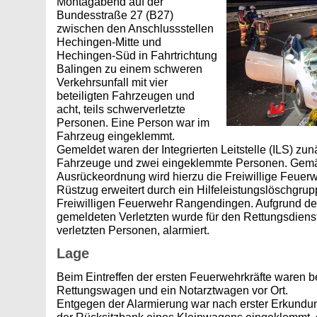
Montagabend auf der
Bundesstraße 27 (B27)
zwischen den Anschlussstellen
Hechingen-Mitte und
Hechingen-Süd in Fahrtrichtung
Balingen zu einem schweren
Verkehrsunfall mit vier
beteiligten Fahrzeugen und
acht, teils schwerverletzte
Personen. Eine Person war im
Fahrzeug eingeklemmt.
Gemeldet waren der Integrierten Leitstelle (ILS) zunä
Fahrzeuge und zwei eingeklemmte Personen. Gemä
Ausrückeordnung wird hierzu die Freiwillige Feue
Rüstzug erweitert durch ein Hilfeleistungslöschgru
Freiwilligen Feuerwehr Rangendingen. Aufgrund der
gemeldeten Verletzten wurde für den Rettungsdiens
verletzten Personen, alarmiert.
Lage
Beim Eintreffen der ersten Feuerwehrkräfte waren b
Rettungswagen und ein Notarztwagen vor Ort.
Entgegen der Alarmierung war nach erster Erkundun