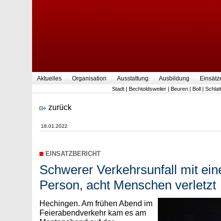
Aktuelles
Organisation
Ausstattung
Ausbildung
Einsätz
Stadt
|
Bechtoldsweiler
|
Beuren
|
Boll
|
Schlat
zurück
18.01.2022
EINSATZBERICHT
Schwerer Verkehrsunfall mit ei
Person, acht Menschen verletzt
Hechingen. Am frühen Abend im
Feierabendverkehr kam es am