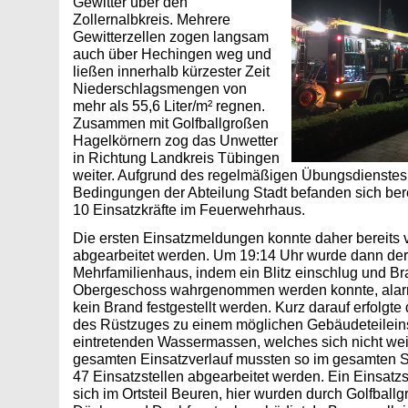
Gewitter über den
Zollernalbkreis. Mehrere
Gewitterzellen zogen langsam
auch über Hechingen weg und
ließen innerhalb kürzester Zeit
Niederschlagsmengen von
mehr als 55,6 Liter/m² regnen.
Zusammen mit Golfballgroßen
Hagelkörnern zog das Unwetter
in Richtung Landkreis Tübingen
weiter. Aufgrund des regelmäßigen Übungsdienstes
Bedingungen der Abteilung Stadt befanden sich ber
10 Einsatzkräfte im Feuerwehrhaus.
Die ersten Einsatzmeldungen konnte daher bereits 
abgearbeitet werden. Um 19:14 Uhr wurde dann de
Mehrfamilienhaus, indem ein Blitz einschlug und Br
Obergeschoss wahrgenommen werden konnte, alarmi
kein Brand festgestellt werden. Kurz darauf erfolgte
des Rüstzuges zu einem möglichen Gebäudeteileins
eintretenden Wassermassen, welches sich nicht weit
gesamten Einsatzverlauf mussten so im gesamten S
47 Einsatzstellen abgearbeitet werden. Ein Einsatz
sich im Ortsteil Beuren, hier wurden durch Golfball