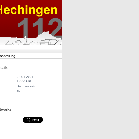
rsabteilung
tails
23.01.2021
12:23 Uhr
Brandeinsatz
Stadt
tworks