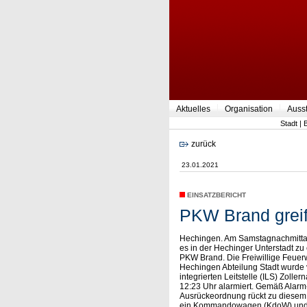
Aktuelles
Organisation
Auss
Stadt
|
zurück
23.01.2021
EINSATZBERICHT
PKW Brand greif
Hechingen. Am Samstagnachmitt
es in der Hechinger Unterstadt zu
PKW Brand. Die Freiwillige Feuer
Hechingen Abteilung Stadt wurde 
integrierten Leitstelle (ILS) Zoller
12:23 Uhr alarmiert. Gemäß Alarm
Ausrückeordnung rückt zu diesem
ein Kommandowagen (KdoW) und