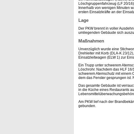
Löschgruppenfahrzeug (LF 20/16)
Innerhalb von wenigen Minuten w
ersten Einsatzkräfte an der Einsatz
Lage
Der PKW brennt in voller Ausdehn
umliegenden Gebäude sich auszubre
Maßnahmen
Unverzüglich wurde eine Stichwo
Drehleiter mit Korb (DLA-K 23/12)
Einsatzleitwagen (ELW 1) zur Eins
Ein Trupp unter schwerem Atemsc
Löschrohr. Nachdem das HLF 16/12 
schwerem Atemschutz mit einem C
dem das Fenster gesprungen ist. N
Das gesamte Gebäude ist verraucht
in die Küche eines Restaurants a
Lebensmittelüberwachungsbehörde
Am PKW lief nach der Brandbekämp
gebunden.