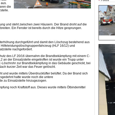
Fotos
 aus.
aren die
stelle.
ung und steht zwischen zwei Häusern. Der Brand droht auf die
iten. Ein Fenster ist bereits durch die Hitze gesprungen.
rterhöhung durchgeführt und damit den Löschzug bestehend aus
, Hilfeleistungslöschgruppenfahrzeug (HLF 16/12) und
atzstelle nachgefordert.
hutz des LF 20/16 übernahm die Brandbekämpfung mit einem C-
an der Einsatzstelle eingetroffen ist wurde ein Trupp unter
-Löschrohr zur Brandbekämpfung in das Gebäude geschickt, bei
ach kurzer Zeit war das Feuer gelöscht.
 und wurde mittels Überdrucklüfter belüftet. Da der Brand sich
usgedehnt hatte wurde noch die untere
 zu Einsatzstelle hinzugezogen.
fung noch Kraftstoff aus. Dieses wurde mittels Ölbindemittel