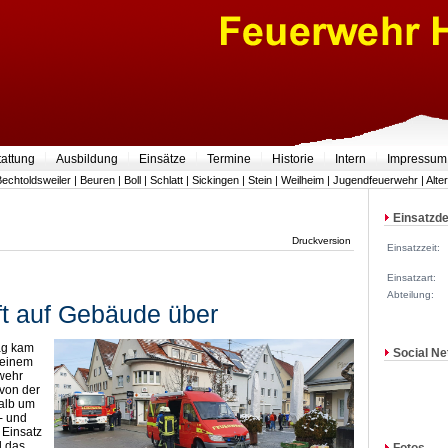
tattung
Ausbildung
Einsätze
Termine
Historie
Intern
Impressum
Bechtoldsweiler
|
Beuren
|
Boll
|
Schlatt
|
Sickingen
|
Stein
|
Weilheim
|
Jugendfeuerwehr
|
Alte
Einsatzde
Druckversion
Einsatzzeit:
Einsatzart:
Abteilung:
t auf Gebäude über
ag kam
Social Ne
 einem
wehr
von der
nalb um
- und
 Einsatz
 das