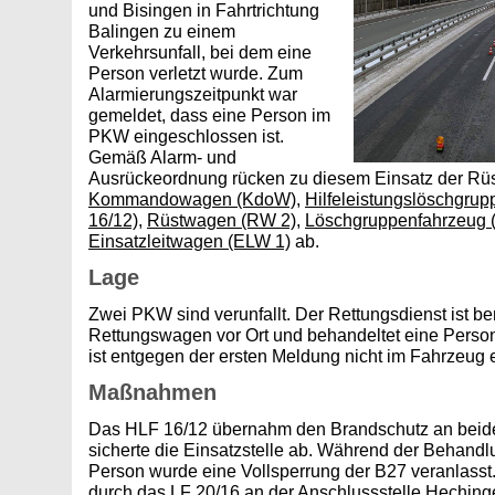
und Bisingen in Fahrtrichtung
Balingen zu einem
Verkehrsunfall, bei dem eine
Person verletzt wurde. Zum
Alarmierungszeitpunkt war
gemeldet, dass eine Person im
PKW eingeschlossen ist.
Gemäß Alarm- und
Ausrückeordnung rücken zu diesem Einsatz der Rü
Kommandowagen (KdoW)
,
Hilfeleistungslöschgru
16/12)
,
Rüstwagen (RW 2)
,
Löschgruppenfahrzeug (
Einsatzleitwagen (ELW 1)
ab.
Lage
Zwei PKW sind verunfallt. Der Rettungsdienst ist be
Rettungswagen vor Ort und behandeltet eine Perso
ist entgegen der ersten Meldung nicht im Fahrzeug
Maßnahmen
Das HLF 16/12 übernahm den Brandschutz an bei
sicherte die Einsatzstelle ab. Während der Behandlu
Person wurde eine Vollsperrung der B27 veranlasst
durch das LF 20/16 an der Anschlussstelle Heching