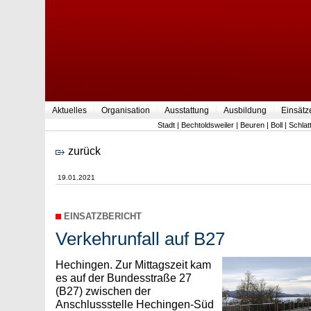
Aktuelles
Organisation
Ausstattung
Ausbildung
Einsätz
Stadt
|
Bechtoldsweiler
|
Beuren
|
Boll
|
Schlat
zurück
19.01.2021
EINSATZBERICHT
Verkehrunfall auf B27
Hechingen. Zur Mittagszeit kam
es auf der Bundesstraße 27
(B27) zwischen der
Anschlussstelle Hechingen-Süd