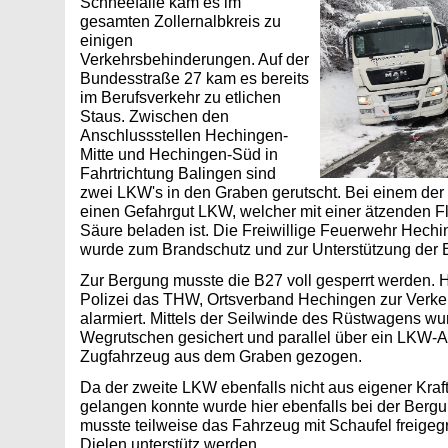
Schneefälle kam es im
gesamten Zollernalbkreis zu
einigen
Verkehrsbehinderungen. Auf der
Bundesstraße 27 kam es bereits
im Berufsverkehr zu etlichen
Staus. Zwischen den
Anschlussstellen Hechingen-
Mitte und Hechingen-Süd in
Fahrtrichtung Balingen sind
zwei LKW's in den Graben gerutscht. Bei einem der
einen Gefahrgut LKW, welcher mit einer ätzenden Fl
Säure beladen ist. Die Freiwillige Feuerwehr Hechi
wurde zum Brandschutz und zur Unterstützung der 
Zur Bergung musste die B27 voll gesperrt werden. 
Polizei das THW, Ortsverband Hechingen zur Verk
alarmiert. Mittels der Seilwinde des Rüstwagens wu
Wegrutschen gesichert und parallel über ein LKW
Zugfahrzeug aus dem Graben gezogen.
Da der zweite LKW ebenfalls nicht aus eigener Kra
gelangen konnte wurde hier ebenfalls bei der Bergun
musste teilweise das Fahrzeug mit Schaufel freige
Dielen unterstütz werden.