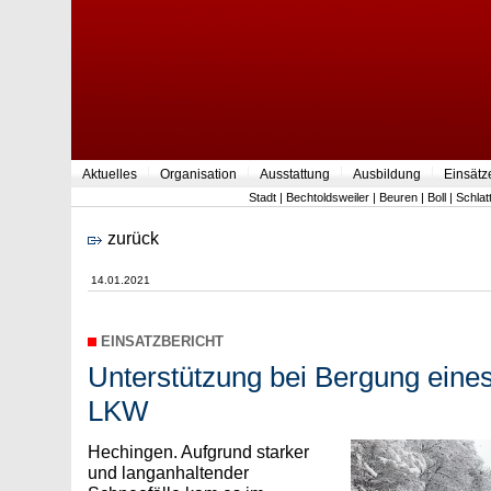
Aktuelles
Organisation
Ausstattung
Ausbildung
Einsätz
Stadt
|
Bechtoldsweiler
|
Beuren
|
Boll
|
Schlat
zurück
14.01.2021
EINSATZBERICHT
Unterstützung bei Bergung eine
LKW
Hechingen. Aufgrund starker
und langanhaltender