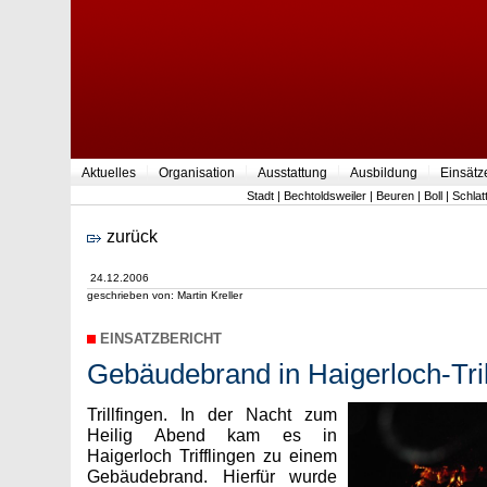
Aktuelles
Organisation
Ausstattung
Ausbildung
Einsätz
Stadt
|
Bechtoldsweiler
|
Beuren
|
Boll
|
Schlat
zurück
24.12.2006
geschrieben von: Martin Kreller
EINSATZBERICHT
Gebäudebrand in Haigerloch-Tril
Trillfingen. In der Nacht zum
Heilig Abend kam es in
Haigerloch Trifflingen zu einem
Gebäudebrand. Hierfür wurde