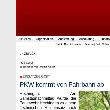
Aktuelles
Organisation
Ausstattung
Ausbildung
Einsätz
Stadt
|
Bechtoldsweiler
|
Beuren
|
Boll
|
Schlat
zurück
30.09.2006
geschrieben von: Martin Kreller
EINSATZBERICHT
PKW kommt von Fahrbahn ab
Hechingen. Am
Samstagnachmittag wurde die
Feuerwehr Hechingen zu einem
Technischen Hilfeeinsatz nach