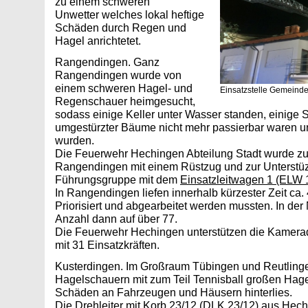
zu einem schweren
Unwetter welches lokal heftige
Schäden durch Regen und
Hagel anrichtetet.
Rangendingen. Ganz
Rangendingen wurde von
einem schweren Hagel- und
Einsatzstelle Gemeind
Regenschauer heimgesucht,
sodass einige Keller unter Wasser standen, einige 
umgestürzter Bäume nicht mehr passierbar waren 
wurden.
Die Feuerwehr Hechingen Abteilung Stadt wurde zu
Rangendingen mit einem Rüstzug und zur Unterstüz
Führungsgruppe mit dem
Einsatzleitwagen 1 (ELW 
In Rangendingen liefen innerhalb kürzester Zeit ca. 
Priorisiert und abgearbeitet werden mussten. In der
Anzahl dann auf über 77.
Die Feuerwehr Hechingen unterstützen die Kamer
mit 31 Einsatzkräften.
Kusterdingen. Im Großraum Tübingen und Reutlinge
Hagelschauern mit zum Teil Tennisball großen Hag
Schäden an Fahrzeugen und Häusern hinterlies.
Die
Drehleiter mit Korb 23/12 (DLK 23/12)
aus Hechi