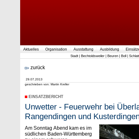
Aktuelles
Organisation
Ausstattung
Ausbildung
Einsätz
Stadt
|
Bechtoldsweiler
|
Beuren
|
Boll
|
Schlat
zurück
29.07.2013
geschrieben von: Martin Kreller
EINSATZBERICHT
Unwetter - Feuerwehr bei Überla
Rangendingen und Kusterdinge
Am Sonntag Abend kam es im
südlichen Baden-Württemberg