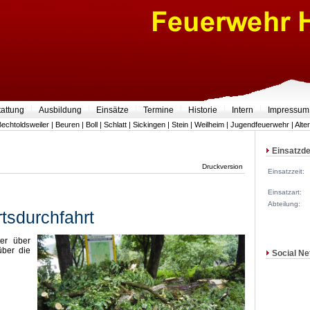
tattung
Ausbildung
Einsätze
Termine
Historie
Intern
Impressum
Bechtoldsweiler
|
Beuren
|
Boll
|
Schlatt
|
Sickingen
|
Stein
|
Weilheim
|
Jugendfeuerwehr
|
Alte
Einsatzde
Druckversion
Einsatzzeit:
Einsatzart:
Abteilung:
rtsdurchfahrt
er über
über die
Social Ne