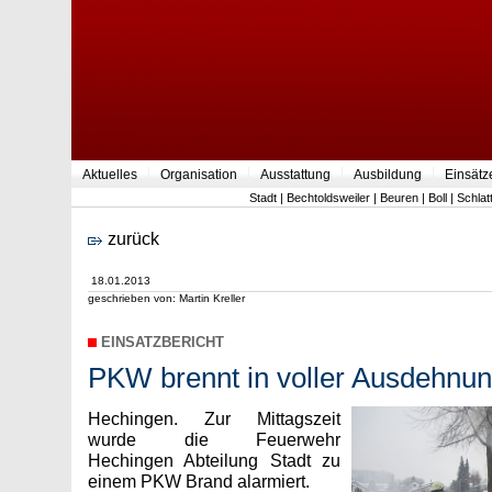
Aktuelles
Organisation
Ausstattung
Ausbildung
Einsätz
Stadt
|
Bechtoldsweiler
|
Beuren
|
Boll
|
Schlat
zurück
18.01.2013
geschrieben von: Martin Kreller
EINSATZBERICHT
PKW brennt in voller Ausdehnu
Hechingen. Zur Mittagszeit
wurde die Feuerwehr
Hechingen Abteilung Stadt zu
einem PKW Brand alarmiert.