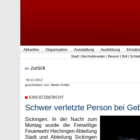
Aktuelles
Organisation
Ausstattung
Ausbildung
Einsätz
Stadt
|
Bechtoldsweiler
|
Beuren
|
Boll
|
Schlat
zurück
03.12.2012
geschrieben von: Martin Kreller
EINSATZBERICHT
Schwer verletzte Person bei G
Sickingen. In der Nacht zum
Montag wurde die Freiwillige
Feuerwehr Hechingen Abteilung
Stadt und Abteilung Sickingen