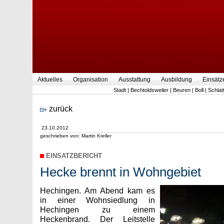
Aktuelles
Organisation
Ausstattung
Ausbildung
Einsätz
Stadt
|
Bechtoldsweiler
|
Beuren
|
Boll
|
Schlat
zurück
23.10.2012
geschrieben von: Martin Kreller
EINSATZBERICHT
Hecke brennt in Wohngebiet
Hechingen. Am Abend kam es
in einer Wohnsiedlung in
Hechingen zu einem
Heckenbrand. Der Leitstelle