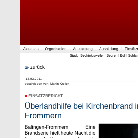
Aktuelles
Organisation
Ausstattung
Ausbildung
Einsätz
Stadt
|
Bechtoldsweiler
|
Beuren
|
Boll
|
Schlat
zurück
13.03.2011
geschrieben von: Martin Kreller
EINSATZBERICHT
Überlandhilfe bei Kirchenbrand 
Frommern
Balingen-Frommern. Eine
Brandserie hielt heute Nacht die