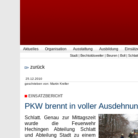
Aktuelles
Organisation
Ausstattung
Ausbildung
Einsätz
Stadt
|
Bechtoldsweiler
|
Beuren
|
Boll
|
Schlat
zurück
25.12.2010
geschrieben von: Martin Kreller
EINSATZBERICHT
PKW brennt in voller Ausdehnu
Schlatt. Genau zur Mittagszeit
wurde die Feuerwehr
Hechingen Abteilung Schlatt
und Abteilung Stadt zu einem