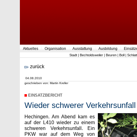
Aktuelles
Organisation
Ausstattung
Ausbildung
Einsätz
Stadt
|
Bechtoldsweiler
|
Beuren
|
Boll
|
Schlat
zurück
04.08.2010
geschrieben von: Martin Kreller
EINSATZBERICHT
Wieder schwerer Verkehrsunfall
Hechingen. Am Abend kam es
auf der L410 wieder zu einem
schweren Verkehrsunfall. Ein
PKW war auf dem Weg von