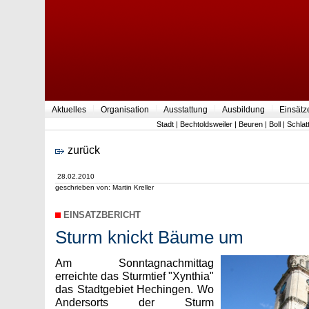
Aktuelles
Organisation
Ausstattung
Ausbildung
Einsätz
Stadt
|
Bechtoldsweiler
|
Beuren
|
Boll
|
Schlat
zurück
28.02.2010
geschrieben von: Martin Kreller
EINSATZBERICHT
Sturm knickt Bäume um
Am Sonntagnachmittag
erreichte das Sturmtief "Xynthia"
das Stadtgebiet Hechingen. Wo
Andersorts der Sturm