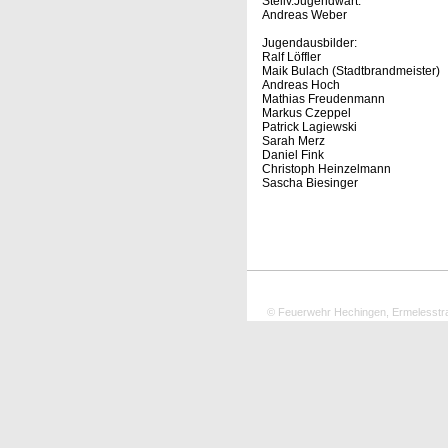
Stellv.Jugendwart:
Andreas Weber
Jugendausbilder:
Ralf Löffler
Maik Bulach (Stadtbrandmeister)
Andreas Hoch
Mathias Freudenmann
Markus Czeppel
Patrick Lagiewski
Sarah Merz
Daniel Fink
Christoph Heinzelmann
Sascha Biesinger
© Feuerwehr Hechingen, Ermelesstr