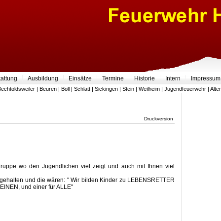
tattung
Ausbildung
Einsätze
Termine
Historie
Intern
Impressum
Bechtoldsweiler
|
Beuren
|
Boll
|
Schlatt
|
Sickingen
|
Stein
|
Weilheim
|
Jugendfeuerwehr
|
Alte
Druckversion
Truppe wo den Jugendlichen viel zeigt und auch mit Ihnen viel
ingehalten und die wären: " Wir bilden Kinder zu LEBENSRETTER
r EINEN, und einer für ALLE"