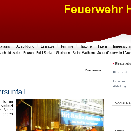
tattung
Ausbildung
Einsätze
Termine
Historie
Intern
Impressum
Bechtoldsweiler
|
Beuren
|
Boll
|
Schlatt
|
Sickingen
|
Stein
|
Weilheim
|
Jugendfeuerwehr
|
Alte
Einsatzde
Druckversion
Einsatzzeit:
Einsatzart:
Abteilung:
rsunfall
n ist am
Social Ne
verletzt
rt Meter
ch gegen