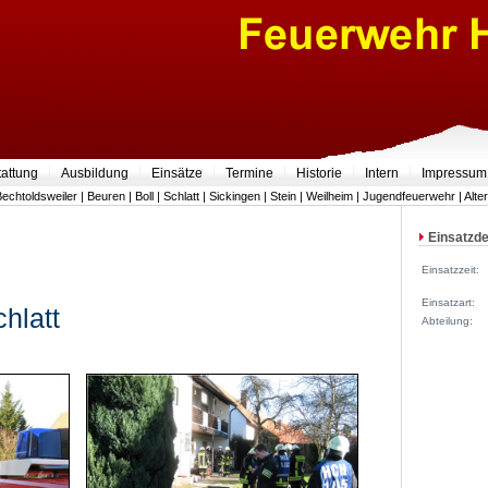
tattung
Ausbildung
Einsätze
Termine
Historie
Intern
Impressum
Bechtoldsweiler
|
Beuren
|
Boll
|
Schlatt
|
Sickingen
|
Stein
|
Weilheim
|
Jugendfeuerwehr
|
Alte
Einsatzde
Einsatzzeit:
Einsatzart:
chlatt
Abteilung: