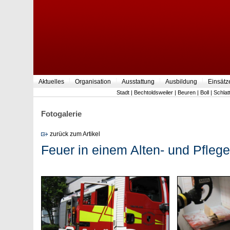
Aktuelles
Organisation
Ausstattung
Ausbildung
Einsätz
Stadt
|
Bechtoldsweiler
|
Beuren
|
Boll
|
Schlat
Fotogalerie
zurück zum Artikel
Feuer in einem Alten- und Pfle