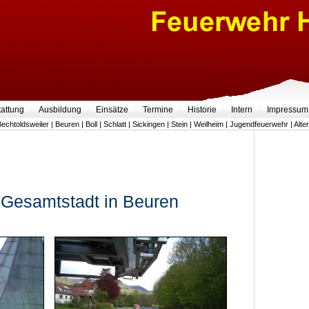
tattung
Ausbildung
Einsätze
Termine
Historie
Intern
Impressum
Bechtoldsweiler
|
Beuren
|
Boll
|
Schlatt
|
Sickingen
|
Stein
|
Weilheim
|
Jugendfeuerwehr
|
Alte
Gesamtstadt in Beuren